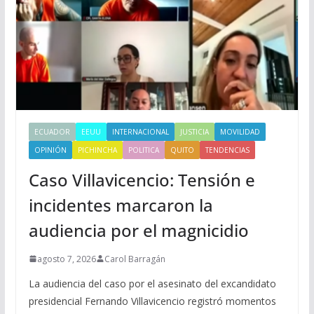
ECUADOR
EEUU
INTERNACIONAL
JUSTICIA
MOVILIDAD
OPINIÓN
PICHINCHA
POLITICA
QUITO
TENDENCIAS
Caso Villavicencio: Tensión e
incidentes marcaron la
audiencia por el magnicidio
agosto 7, 2026
Carol Barragán
La audiencia del caso por el asesinato del excandidato
presidencial Fernando Villavicencio registró momentos