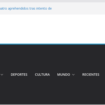
Cuatro aprehendidos tras intento de
tos irregulares fueron incinerados para
 hogares ecuatorianos
iento: Quito reúne a líderes y
adulto mayor murió atropellado en el sur
cuentran sin vida a dos jóvenes quiteños
erto López
DEPORTES
CULTURA
MUNDO
RECIENTES