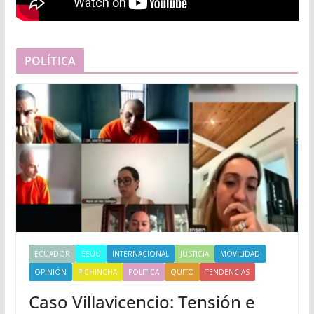
POLÍTICA
ECUADOR
EEUU
INTERNACIONAL
JUSTICIA
MOVILIDAD
OPINIÓN
PICHINCHA
POLITICA
QUITO
TENDENCIAS
Caso Villavicencio: Tensión e