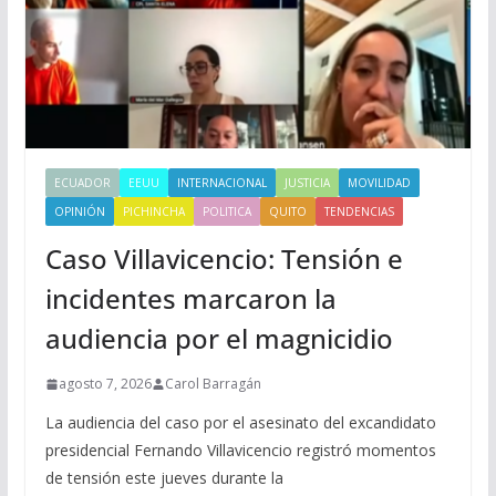
ECUADOR
EEUU
INTERNACIONAL
JUSTICIA
MOVILIDAD
OPINIÓN
PICHINCHA
POLITICA
QUITO
TENDENCIAS
Caso Villavicencio: Tensión e
incidentes marcaron la
audiencia por el magnicidio
agosto 7, 2026
Carol Barragán
La audiencia del caso por el asesinato del excandidato
presidencial Fernando Villavicencio registró momentos
de tensión este jueves durante la