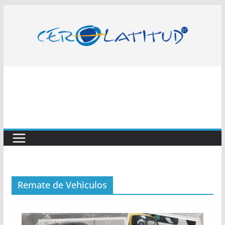
Saltar
al
contenido
Remate de Vehìculos