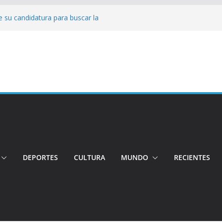
 su candidatura para buscar la
nductor por aplicación logró escapar de
e: Investigan crimen de un hombre en el
ia: Policía recuperó vehículos y
o centro de objetos robados
Tensión e incidentes marcaron la
nicidio
DEPORTES
CULTURA
MUNDO
RECIENTES