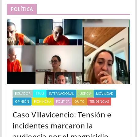
POLÍTICA
ECUADOR
EEUU
INTERNACIONAL
JUSTICIA
MOVILIDAD
OPINIÓN
PICHINCHA
POLITICA
QUITO
TENDENCIAS
Caso Villavicencio: Tensión e
incidentes marcaron la
audiencia por el magnicidio