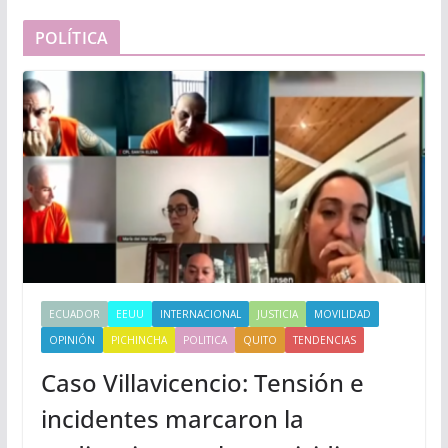
POLÍTICA
ECUADOR
EEUU
INTERNACIONAL
JUSTICIA
MOVILIDAD
OPINIÓN
PICHINCHA
POLITICA
QUITO
TENDENCIAS
Caso Villavicencio: Tensión e
incidentes marcaron la