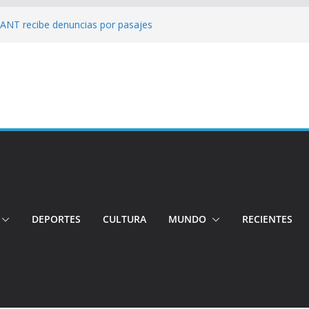
: ANT recibe denuncias por pasajes
!: Hospital de Calderón desmiente
ios
s!: Dos jóvenes quiteños desaparecen
: Ministro inspecciona centros médicos en
tos irregulares fueron detectados en el
, en Quito
DEPORTES
CULTURA
MUNDO
RECIENTES