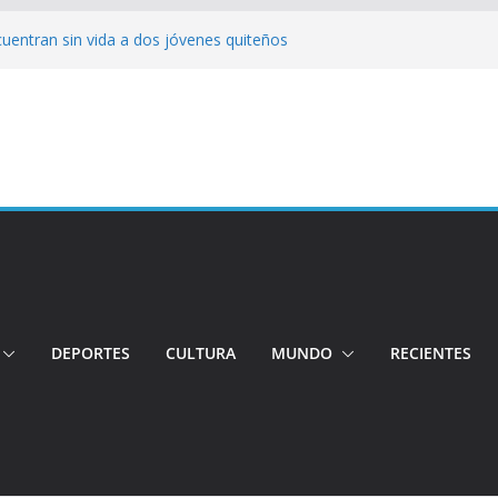
cuentran sin vida a dos jóvenes quiteños
erto López
jeres impulsa oportunidades y destaca el
a Ubidia
tos irregulares fueron incinerados para
 hogares ecuatorianos
iento: Quito reúne a líderes y
adulto mayor murió atropellado en el sur
DEPORTES
CULTURA
MUNDO
RECIENTES