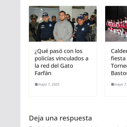
¿Qué pasó con los
Calder
policías vinculados a
fiesta
la red del Gato
Torne
Farfán
Basto
mayo 7, 2025
mayo 7,
Deja una respuesta