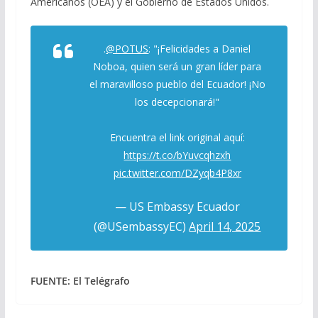
Americanos (OEA) y el Gobierno de Estados Unidos.
.
@POTUS
: "¡Felicidades a Daniel
Noboa, quien será un gran líder para
el maravilloso pueblo del Ecuador! ¡No
los decepcionará!"
Encuentra el link original aquí:
https://t.co/bYuvcqhzxh
pic.twitter.com/DZyqb4P8xr
— US Embassy Ecuador
(@USembassyEC)
April 14, 2025
FUENTE: El Telégrafo