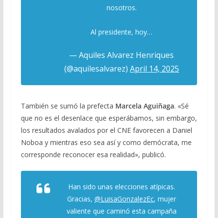
nosotros.
Al presidente, hoy…
— Aquiles Alvarez Henriques
(@aquilesalvarez)
April 14, 2025
También se sumó la prefecta
Marcela Aguiñaga
. «Sé
que no es el desenlace que esperábamos, sin embargo,
los resultados avalados por el CNE favorecen a Daniel
Noboa y mientras eso sea así y como demócrata, me
corresponde reconocer esa realidad», publicó.
Han sido unas elecciones atípicas.
Gracias,
@LuisaGonzalezEc
, mujer
valiente que caminó esta campaña