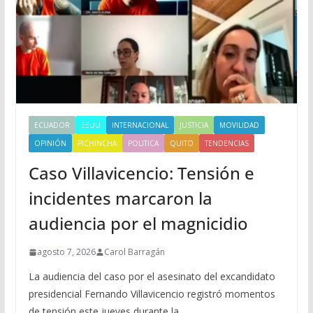
ECUADOR
EEUU
INTERNACIONAL
JUSTICIA
MOVILIDAD
OPINIÓN
PICHINCHA
POLITICA
QUITO
TENDENCIAS
Caso Villavicencio: Tensión e
incidentes marcaron la
audiencia por el magnicidio
agosto 7, 2026
Carol Barragán
La audiencia del caso por el asesinato del excandidato
presidencial Fernando Villavicencio registró momentos
de tensión este jueves durante la