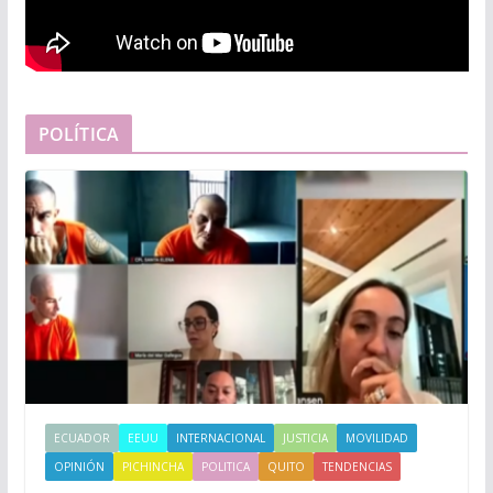
POLÍTICA
ECUADOR
EEUU
INTERNACIONAL
JUSTICIA
MOVILIDAD
OPINIÓN
PICHINCHA
POLITICA
QUITO
TENDENCIAS