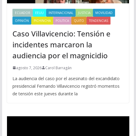
ECUADOR
EEUU
INTERNACIONAL
JUSTICIA
MOVILIDAD
OPINIÓN
PICHINCHA
POLITICA
QUITO
TENDENCIAS
Caso Villavicencio: Tensión e
incidentes marcaron la
audiencia por el magnicidio
agosto 7, 2026
Carol Barragán
La audiencia del caso por el asesinato del excandidato
presidencial Fernando Villavicencio registró momentos
de tensión este jueves durante la