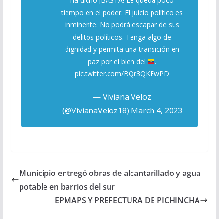
ha dicho ¡BASTA! Le queda poco
tiempo en el poder. El juicio político es
inminente. No podrá escapar de sus
delitos políticos. Tenga algo de
dignidad y permita una transición en
paz por el bien del
.
pic.twitter.com/BQr3QKEwPD
— Viviana Veloz
(@VivianaVeloz18)
March 4, 2023
Municipio entregó obras de alcantarillado y agua
potable en barrios del sur
EPMAPS Y PREFECTURA DE PICHINCHA