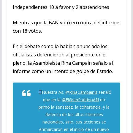
Independientes 10 a favor y 2 abstenciones
Mientras que la BAN votó en contra del informe
con 18 votos.
En el debate como lo habian anunciado los
oficialistas defendieron al presidente en el
pleno, la Asambleista Rina Campain señalo al
informe como un intento de golpe de Estado.
Nuestra As.
@RinaCampainB
señaló
que en la
@ElGranPadrinoAN
no
primó la sensatez, la coherencia, y la
defensa de los altos intereses
nacionales, sino, sus acciones se
enmarcaron en el inicio de un nuevo