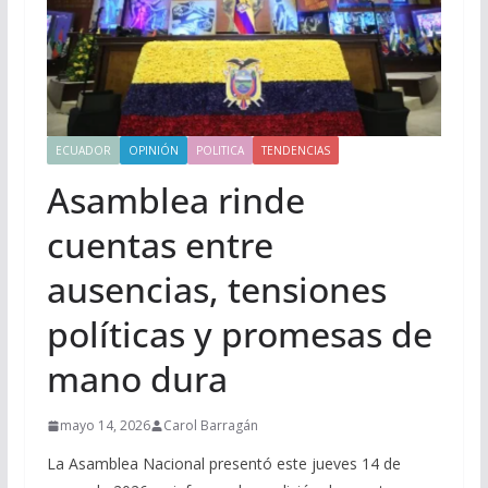
ECUADOR
OPINIÓN
POLITICA
TENDENCIAS
Asamblea rinde
cuentas entre
ausencias, tensiones
políticas y promesas de
mano dura
mayo 14, 2026
Carol Barragán
La Asamblea Nacional presentó este jueves 14 de