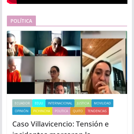
POLÍTICA
ECUADOR
EEUU
INTERNACIONAL
JUSTICIA
MOVILIDAD
OPINIÓN
PICHINCHA
POLITICA
QUITO
TENDENCIAS
Caso Villavicencio: Tensión e