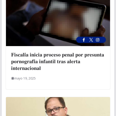
𝐅𝐢𝐬𝐜𝐚𝐥𝐢́𝐚 𝐢𝐧𝐢𝐜𝐢𝐚 𝐩𝐫𝐨𝐜𝐞𝐬𝐨 𝐩𝐞𝐧𝐚𝐥 𝐩𝐨𝐫 𝐩𝐫𝐞𝐬𝐮𝐧𝐭𝐚
𝐩𝐨𝐫𝐧𝐨𝐠𝐫𝐚𝐟𝐢́𝐚 𝐢𝐧𝐟𝐚𝐧𝐭𝐢𝐥 𝐭𝐫𝐚𝐬 𝐚𝐥𝐞𝐫𝐭𝐚
𝐢𝐧𝐭𝐞𝐫𝐧𝐚𝐜𝐢𝐨𝐧𝐚𝐥
mayo 19, 2025