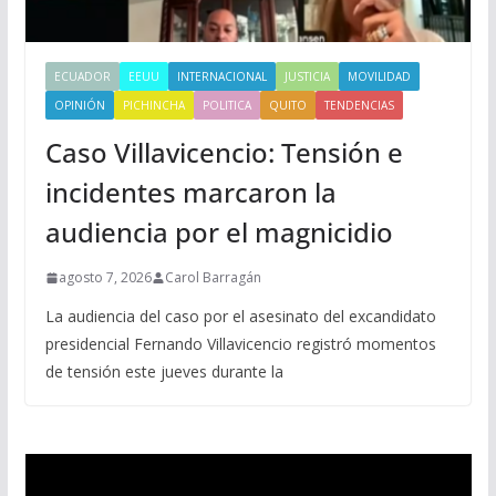
ECUADOR
EEUU
INTERNACIONAL
JUSTICIA
MOVILIDAD
OPINIÓN
PICHINCHA
POLITICA
QUITO
TENDENCIAS
Caso Villavicencio: Tensión e
incidentes marcaron la
audiencia por el magnicidio
agosto 7, 2026
Carol Barragán
La audiencia del caso por el asesinato del excandidato
presidencial Fernando Villavicencio registró momentos
de tensión este jueves durante la