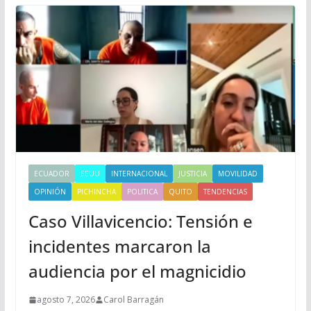
ECUADOR
EEUU
INTERNACIONAL
JUSTICIA
MOVILIDAD
OPINIÓN
PICHINCHA
POLITICA
QUITO
TENDENCIAS
Caso Villavicencio: Tensión e
incidentes marcaron la
audiencia por el magnicidio
agosto 7, 2026
Carol Barragán