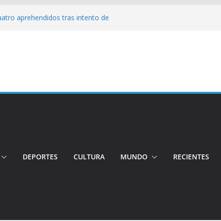
Cuatro aprehendidos tras intento de
tos irregulares fueron incinerados para
 hogares ecuatorianos
iento: Quito reúne a líderes y
adulto mayor murió atropellado en el sur
cuentran sin vida a dos jóvenes quiteños
erto López
DEPORTES
CULTURA
MUNDO
RECIENTES