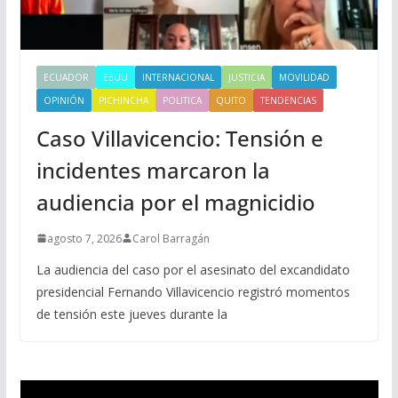
ECUADOR
EEUU
INTERNACIONAL
JUSTICIA
MOVILIDAD
OPINIÓN
PICHINCHA
POLITICA
QUITO
TENDENCIAS
Caso Villavicencio: Tensión e
incidentes marcaron la
audiencia por el magnicidio
agosto 7, 2026
Carol Barragán
La audiencia del caso por el asesinato del excandidato
presidencial Fernando Villavicencio registró momentos
de tensión este jueves durante la