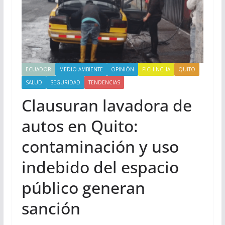
ECUADOR
MEDIO AMBIENTE
OPINIÓN
PICHINCHA
QUITO
SALUD
SEGURIDAD
TENDENCIAS
Clausuran lavadora de
autos en Quito:
contaminación y uso
indebido del espacio
público generan
sanción