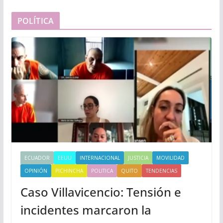
POLÍTICA
ECUADOR
EEUU
INTERNACIONAL
JUSTICIA
MOVILIDAD
OPINIÓN
PICHINCHA
POLITICA
QUITO
TENDENCIAS
Caso Villavicencio: Tensión e
incidentes marcaron la