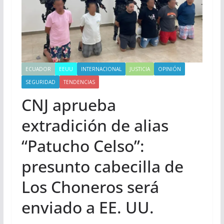
ECUADOR
EEUU
INTERNACIONAL
JUSTICIA
OPINIÓN
SEGURIDAD
TENDENCIAS
CNJ aprueba
extradición de alias
“Patucho Celso”:
presunto cabecilla de
Los Choneros será
enviado a EE. UU.