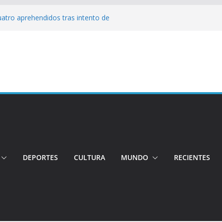
Cuatro aprehendidos tras intento de
tos irregulares fueron incinerados para
 hogares ecuatorianos
iento: Quito reúne a líderes y
adulto mayor murió atropellado en el sur
cuentran sin vida a dos jóvenes quiteños
erto López
DEPORTES
CULTURA
MUNDO
RECIENTES