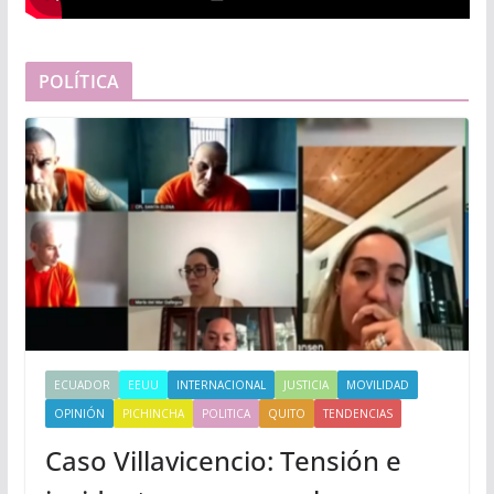
POLÍTICA
ECUADOR
EEUU
INTERNACIONAL
JUSTICIA
MOVILIDAD
OPINIÓN
PICHINCHA
POLITICA
QUITO
TENDENCIAS
Caso Villavicencio: Tensión e