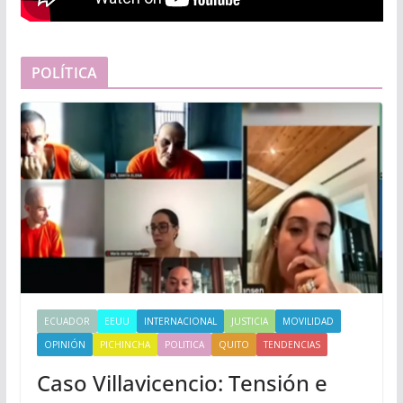
POLÍTICA
ECUADOR
EEUU
INTERNACIONAL
JUSTICIA
MOVILIDAD
OPINIÓN
PICHINCHA
POLITICA
QUITO
TENDENCIAS
Caso Villavicencio: Tensión e