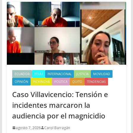
ECUADOR
EEUU
INTERNACIONAL
JUSTICIA
MOVILIDAD
OPINIÓN
PICHINCHA
POLITICA
QUITO
TENDENCIAS
Caso Villavicencio: Tensión e
incidentes marcaron la
audiencia por el magnicidio
agosto 7, 2026
Carol Barragán