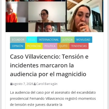
ECUADOR
EEUU
INTERNACIONAL
JUSTICIA
MOVILIDAD
OPINIÓN
PICHINCHA
POLITICA
QUITO
TENDENCIAS
Caso Villavicencio: Tensión e
incidentes marcaron la
audiencia por el magnicidio
agosto 7, 2026
Carol Barragán
La audiencia del caso por el asesinato del excandidato
presidencial Fernando Villavicencio registró momentos
de tensión este jueves durante la