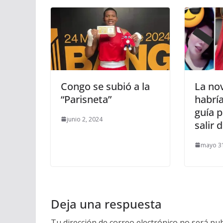
Congo se subió a la
La nov
“Parisneta”
habría
guía p
junio 2, 2024
salir 
mayo 31
Deja una respuesta
Tu dirección de correo electrónico no será pub