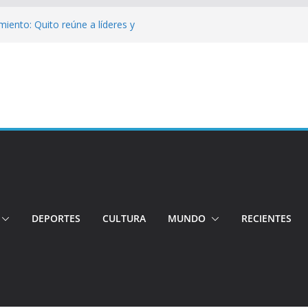
iento: Quito reúne a líderes y
ngo: Rehabilitación complica la movilidad
ó su candidatura a la Alcaldía de Quito
 organizaciones
jeres impulsa oportunidades y destaca el
a Ubidia
tos irregulares fueron incinerados para
 hogares ecuatorianos
DEPORTES
CULTURA
MUNDO
RECIENTES