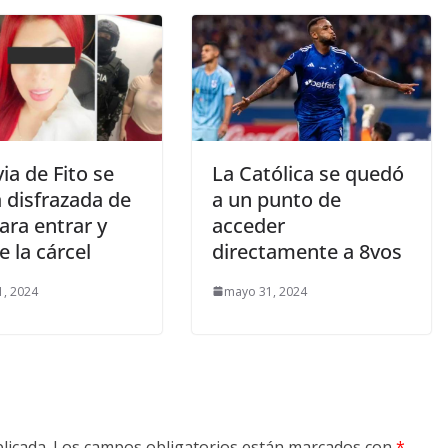
ia de Fito se
La Católica se quedó
 disfrazada de
a un punto de
ara entrar y
acceder
de la cárcel
directamente a 8vos
, 2024
mayo 31, 2024
licada.
Los campos obligatorios están marcados con
*