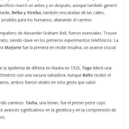
u sacrificio marcó un antes y un después, aunque también generó
 tarde,
Belka y Strelka
, también rescatadas de las calles,
an posibles para los humanos, allanando el camino.
compañero de Alexander Graham Bell, fueron esenciales. Trouve
ato, siendo clave en los primeros experimentos telefónicos. La
rra
Marjorie
fue la primera en recibir insulina, un avance crucial
 la epidemia de difteria en Alaska en 1925,
Togo
lideró una
 kilómetros con una vacuna salvadora. Aunque
Balto
recibió el
ramo, ambos fueron vitales en esta gesta que salvó
iendo caminos.
Tasha
, una bóxer, fue el primer perro cuyo
 avances significativos en la genética y en la comprensión de
os.