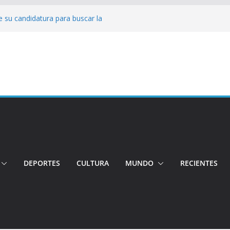
 su candidatura para buscar la
nductor por aplicación logró escapar de
e: Investigan crimen de un hombre en el
ia: Policía recuperó vehículos y
o centro de objetos robados
Tensión e incidentes marcaron la
nicidio
DEPORTES
CULTURA
MUNDO
RECIENTES