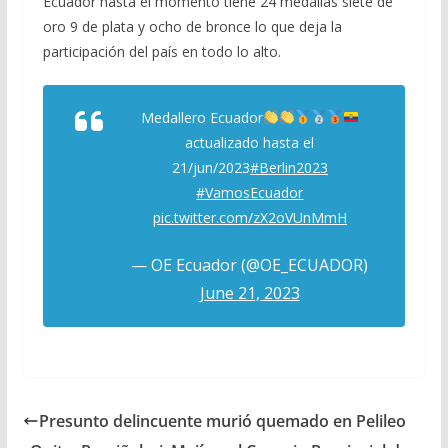
Ecuador hasta el momento tiene 24 medallas siete de
oro 9 de plata y ocho de bronce lo que deja la
participación del país en todo lo alto.
Medallero Ecuador
actualizado hasta el
21/jun/2023
#Berlin2023
#VamosEcuador
pic.twitter.com/zX2oVUnMmH
— OE Ecuador (@OE_ECUADOR)
June 21, 2023
Presunto delincuente murió quemado en Pelileo