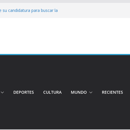
 su candidatura para buscar la
nductor por aplicación logró escapar de
e: Investigan crimen de un hombre en el
ia: Policía recuperó vehículos y
o centro de objetos robados
Tensión e incidentes marcaron la
nicidio
DEPORTES
CULTURA
MUNDO
RECIENTES