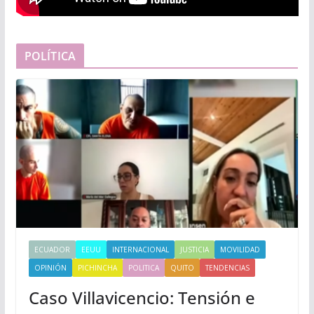
POLÍTICA
ECUADOR
EEUU
INTERNACIONAL
JUSTICIA
MOVILIDAD
OPINIÓN
PICHINCHA
POLITICA
QUITO
TENDENCIAS
Caso Villavicencio: Tensión e