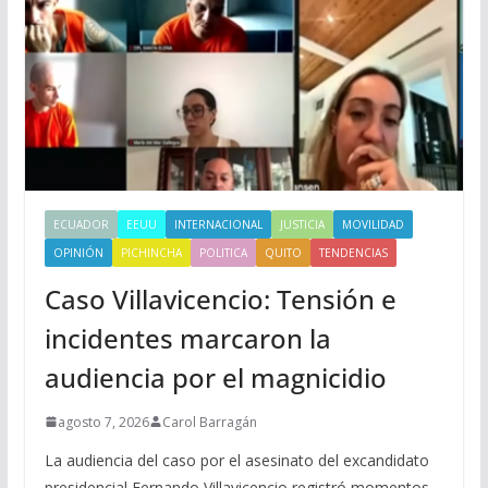
ECUADOR
EEUU
INTERNACIONAL
JUSTICIA
MOVILIDAD
OPINIÓN
PICHINCHA
POLITICA
QUITO
TENDENCIAS
Caso Villavicencio: Tensión e
incidentes marcaron la
audiencia por el magnicidio
agosto 7, 2026
Carol Barragán
La audiencia del caso por el asesinato del excandidato
presidencial Fernando Villavicencio registró momentos