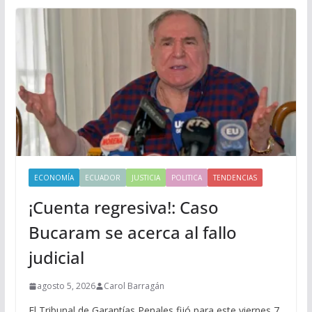
ECONOMÍA
ECUADOR
JUSTICIA
POLITICA
TENDENCIAS
¡Cuenta regresiva!: Caso
Bucaram se acerca al fallo
judicial
agosto 5, 2026
Carol Barragán
El Tribunal de Garantías Penales fijó para este viernes 7