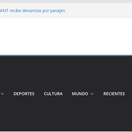
: ANT recibe denuncias por pasajes
!: Hospital de Calderón desmiente
ios
s!: Dos jóvenes quiteños desaparecen
: Ministro inspecciona centros médicos en
tos irregulares fueron detectados en el
, en Quito
DEPORTES
CULTURA
MUNDO
RECIENTES