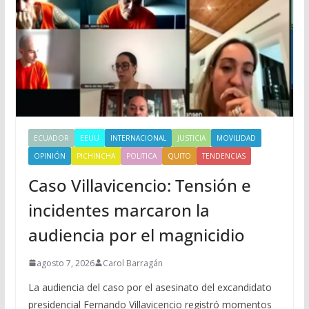
ECUADOR
EEUU
INTERNACIONAL
JUSTICIA
MOVILIDAD
OPINIÓN
PICHINCHA
POLITICA
QUITO
TENDENCIAS
Caso Villavicencio: Tensión e
incidentes marcaron la
audiencia por el magnicidio
agosto 7, 2026
Carol Barragán
La audiencia del caso por el asesinato del excandidato
presidencial Fernando Villavicencio registró momentos