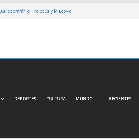
 Así operarán el Trolebús y la Ecovía
iento: Quito reúne a líderes y
adulto mayor murió atropellado en el sur
uentran sin vida a dos jóvenes quiteños
erto López
Cuatro aprehendidos tras intento de
DEPORTES
CULTURA
MUNDO
RECIENTES