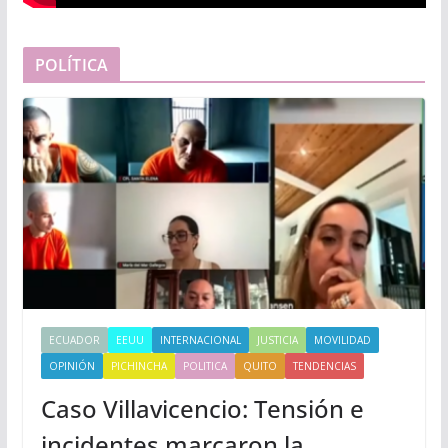
POLÍTICA
ECUADOR
EEUU
INTERNACIONAL
JUSTICIA
MOVILIDAD
OPINIÓN
PICHINCHA
POLITICA
QUITO
TENDENCIAS
Caso Villavicencio: Tensión e
incidentes marcaron la