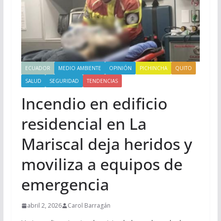
ECUADOR
MEDIO AMBIENTE
OPINIÓN
PICHINCHA
QUITO
SALUD
SEGURIDAD
TENDENCIAS
Incendio en edificio
residencial en La
Mariscal deja heridos y
moviliza a equipos de
emergencia
abril 2, 2026
Carol Barragán