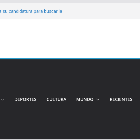
 su candidatura para buscar la
nductor por aplicación logró escapar de
e: Investigan crimen de un hombre en el
ia: Policía recuperó vehículos y
o centro de objetos robados
Tensión e incidentes marcaron la
nicidio
DEPORTES
CULTURA
MUNDO
RECIENTES