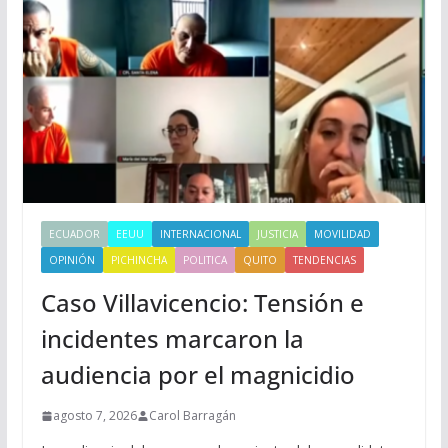
ECUADOR
EEUU
INTERNACIONAL
JUSTICIA
MOVILIDAD
OPINIÓN
PICHINCHA
POLITICA
QUITO
TENDENCIAS
Caso Villavicencio: Tensión e
incidentes marcaron la
audiencia por el magnicidio
agosto 7, 2026
Carol Barragán