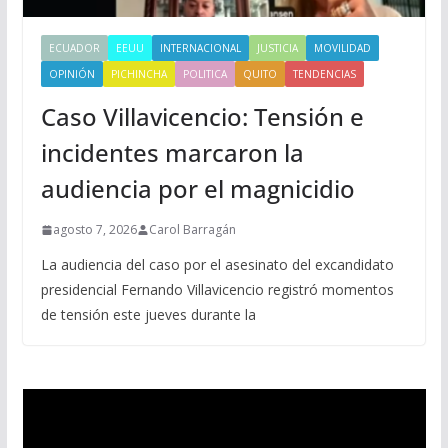
ECUADOR
EEUU
INTERNACIONAL
JUSTICIA
MOVILIDAD
OPINIÓN
PICHINCHA
POLITICA
QUITO
TENDENCIAS
Caso Villavicencio: Tensión e
incidentes marcaron la
audiencia por el magnicidio
agosto 7, 2026
Carol Barragán
La audiencia del caso por el asesinato del excandidato
presidencial Fernando Villavicencio registró momentos
de tensión este jueves durante la