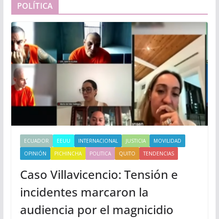
POLÍTICA
ECUADOR
EEUU
INTERNACIONAL
JUSTICIA
MOVILIDAD
OPINIÓN
PICHINCHA
POLITICA
QUITO
TENDENCIAS
Caso Villavicencio: Tensión e
incidentes marcaron la
audiencia por el magnicidio