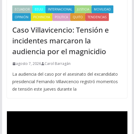
ECUADOR
EEUU
INTERNACIONAL
JUSTICIA
MOVILIDAD
OPINIÓN
PICHINCHA
POLITICA
QUITO
TENDENCIAS
Caso Villavicencio: Tensión e
incidentes marcaron la
audiencia por el magnicidio
agosto 7, 2026
Carol Barragán
La audiencia del caso por el asesinato del excandidato
presidencial Fernando Villavicencio registró momentos
de tensión este jueves durante la