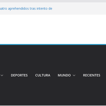
Cuatro aprehendidos tras intento de
tos irregulares fueron incinerados para
 hogares ecuatorianos
iento: Quito reúne a líderes y
adulto mayor murió atropellado en el sur
cuentran sin vida a dos jóvenes quiteños
erto López
DEPORTES
CULTURA
MUNDO
RECIENTES