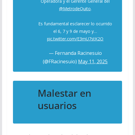
Operadora y el Gerente General del
@MetrodeQuito
.
Es fundamental esclarecer lo ocurrido
el 6, 7 y 9 de mayo y…
pic.twitter.com/E3mU7stK2O
— Fernanda Racinesuio
(@FRacinesuio)
May 11, 2025
Malestar en
usuarios