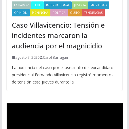
ECUADOR
EEUU
INTERNACIONAL
JUSTICIA
MOVILIDAD
OPINIÓN
PICHINCHA
POLITICA
QUITO
TENDENCIAS
Caso Villavicencio: Tensión e
incidentes marcaron la
audiencia por el magnicidio
agosto 7, 2026
Carol Barragán
La audiencia del caso por el asesinato del excandidato
presidencial Fernando Villavicencio registró momentos
de tensión este jueves durante la