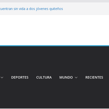
cuentran sin vida a dos jóvenes quiteños
erto López
jeres impulsa oportunidades y destaca el
a Ubidia
tos irregulares fueron incinerados para
 hogares ecuatorianos
iento: Quito reúne a líderes y
adulto mayor murió atropellado en el sur
DEPORTES
CULTURA
MUNDO
RECIENTES