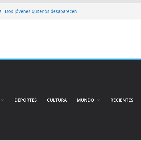
s!: Dos jóvenes quiteños desaparecen
Cuatro aprehendidos tras intento de
 Así operarán el Trolebús y la Ecovía
color!: Pichincha presenta la quinta edición
onal del Globo
!: Hospital de Calderón desmiente
ios
DEPORTES
CULTURA
MUNDO
RECIENTES