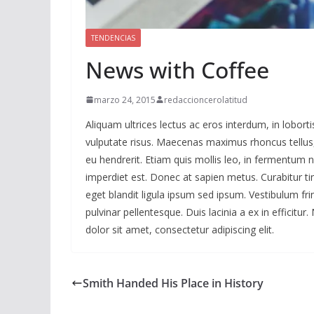
TENDENCIAS
News with Coffee
marzo 24, 2015
redaccioncerolatitud
Aliquam ultrices lectus ac eros interdum, in loborti
vulputate risus. Maecenas maximus rhoncus tellu
eu hendrerit. Etiam quis mollis leo, in fermentum n
imperdiet est. Donec at sapien metus. Curabitur tin
eget blandit ligula ipsum sed ipsum. Vestibulum frin
pulvinar pellentesque. Duis lacinia a ex in efficitu
dolor sit amet, consectetur adipiscing elit.
Smith Handed His Place in History