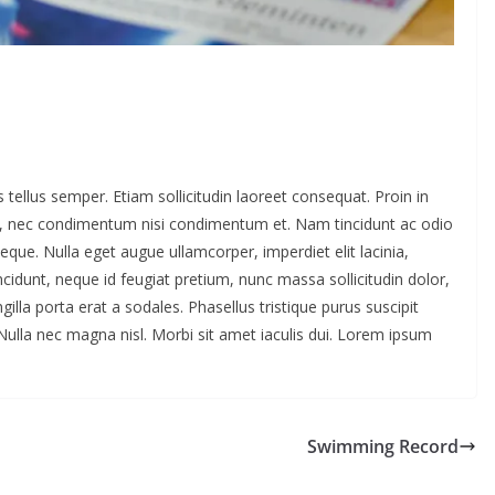
s tellus semper. Etiam sollicitudin laoreet consequat. Proin in
s, nec condimentum nisi condimentum et. Nam tincidunt ac odio
eque. Nulla eget augue ullamcorper, imperdiet elit lacinia,
cidunt, neque id feugiat pretium, nunc massa sollicitudin dolor,
gilla porta erat a sodales. Phasellus tristique purus suscipit
r. Nulla nec magna nisl. Morbi sit amet iaculis dui. Lorem ipsum
Swimming Record