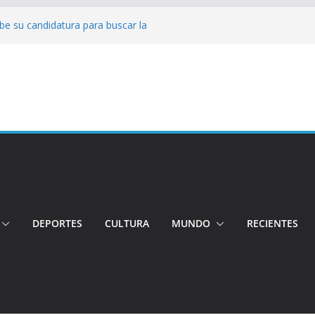
be su candidatura para buscar la
o
Conductor por aplicación logró escapar de
lle: Investigan crimen de un hombre en el
o
ncia: Policía recuperó vehículos y
to centro de objetos robados
 Tensión e incidentes marcaron la
agnicidio
DEPORTES
CULTURA
MUNDO
RECIENTES