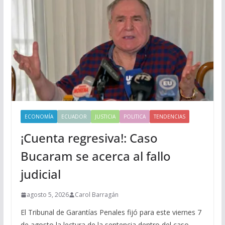
ECONOMÍA
ECUADOR
JUSTICIA
POLITICA
TENDENCIAS
¡Cuenta regresiva!: Caso
Bucaram se acerca al fallo
judicial
agosto 5, 2026
Carol Barragán
El Tribunal de Garantías Penales fijó para este viernes 7
de agosto la lectura de la sentencia dentro del caso