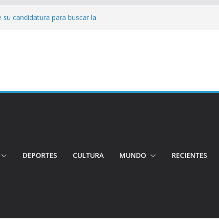
 su candidatura para buscar la
nductor por aplicación logró escapar de
e: Investigan crimen de un hombre en el
ia: Policía recuperó vehículos y
o centro de objetos robados
Tensión e incidentes marcaron la
nicidio
DEPORTES
CULTURA
MUNDO
RECIENTES